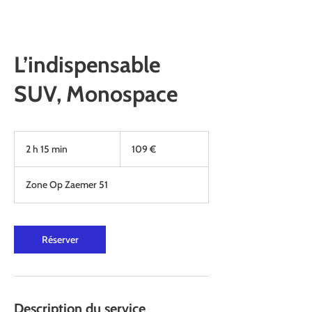
L’indispensable
SUV, Monospace
109
euros
2 h 15 min
2
109 €
h
1
Zone Op Zaemer 51
5
m
i
n
Réserver
Description du service