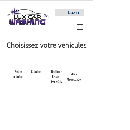
Log in
Choisissez votre véhicules
Petite
Citadine
Berline -
SUV -
citadine
Break -
Monospace
Petit SUV