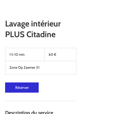
Lavage intérieur
PLUS Citadine
60
euros
1 h 10 min
1
60 €
1
0
Zone Op Zaemer 51
m
i
n
Réserver
Description du service