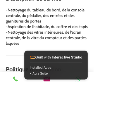
-Nettoyage du tableau de bord, de la console
centrale, du pédalier, des entrées et des
garnitures de portes
-Aspiration de l'habitacle, du coffre et des tapis
-Nettoyage des vitres intérieures, de l'écran
centrale, de la vitre du compteur et des parties
laquées
Built with
Interactive Studio
Installed Apps:
Politique d'annulation
• Aura Suite
Pour toute annulation, Merci de prévenir 48h à
l'avance pour ne pas devoir être facturer.
Coordonnées
Lux Car washing, Zone Op Zaemer, Käerjeng,
Luxembourg